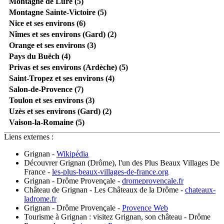
Montagne de Lure (5)
Montagne Sainte-Victoire (5)
Nice et ses environs (6)
Nîmes et ses environs (Gard) (2)
Orange et ses environs (3)
Pays du Buëch (4)
Privas et ses environs (Ardèche) (5)
Saint-Tropez et ses environs (4)
Salon-de-Provence (7)
Toulon et ses environs (3)
Uzès et ses environs (Gard) (2)
Vaison-la-Romaine (5)
Liens externes :
Grignan
-
Wikipédia
Découvrer Grignan (Drôme), l'un des Plus Beaux Villages De
France
-
les-plus-beaux-villages-de-france.org
Grignan - Drôme Provençale
-
dromeprovencale.fr
Château de Grignan - Les Châteaux de la Drôme
-
chateaux-
ladrome.fr
Grignan - Drôme Provençale
-
Provence Web
Tourisme à Grignan : visitez Grignan, son château - Drôme