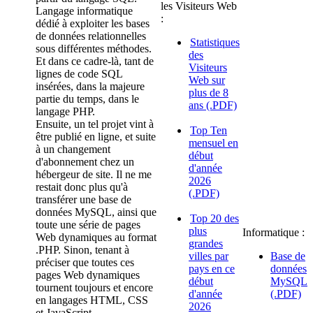
les Visiteurs Web
Langage informatique
:
dédié à exploiter les bases
de données relationnelles
Statistiques
sous différentes méthodes.
des
Et dans ce cadre-là, tant de
Visiteurs
lignes de code SQL
Web sur
insérées, dans la majeure
plus de 8
partie du temps, dans le
ans (.PDF)
langage PHP.
Ensuite, un tel projet vint à
Top Ten
être publié en ligne, et suite
mensuel en
à un changement
début
d'abonnement chez un
d'année
hébergeur de site. Il ne me
2026
restait donc plus qu'à
(.PDF)
transférer une base de
données MySQL, ainsi que
Top 20 des
toute une série de pages
plus
Informatique :
Web dynamiques au format
grandes
.PHP. Sinon, tenant à
villes par
Base de
préciser que toutes ces
pays en ce
données
pages Web dynamiques
début
MySQL
tournent toujours et encore
d'année
(.PDF)
en langages HTML, CSS
2026
et JavaScript.