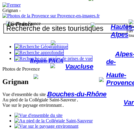
Grignan -
La France
Hautes
Alpes
Alpes
Région PACA
de-
Vaucluse
Photos de Provence
Haute-
Grignan
Provenc
Bouches-du-Rhône
Vue d'ensemble du site
Au pied de la Collégiale Saint-Sauveur
Var
Vue sur le paysage environnant