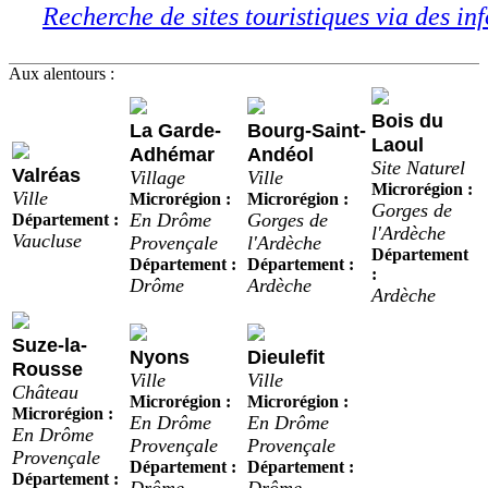
Recherche de sites touristiques via des inf
Aux alentours :
Bois du
La Garde-
Bourg-Saint-
Laoul
Adhémar
Andéol
Site Naturel
Valréas
Village
Ville
Microrégion :
Ville
Microrégion :
Microrégion :
Gorges de
En Drôme
Gorges de
Département :
l'Ardèche
Vaucluse
Provençale
l'Ardèche
Département
Département :
Département :
:
Drôme
Ardèche
Ardèche
Suze-la-
Nyons
Dieulefit
Rousse
Ville
Ville
Château
Microrégion :
Microrégion :
Microrégion :
En Drôme
En Drôme
En Drôme
Provençale
Provençale
Provençale
Département :
Département :
Département :
Drôme
Drôme