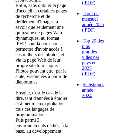
(.PDF)
Enfin, sans oublier la page
d'accueil et certaines pages
Top Ten
de recherche et de
mensuel
défilement d'images, à
année 2025
savoir que seulement une
(.PDF)
quinzaine de pages Web
dynamiques, au format
Top 20 des
.PHP, sont là pour nous
plus
permettre d'avoir accès à
grandes
ces milliers des photos, et
villes par
via la page Web de leur
pays en
propre site touristique.
2025
Photos pouvant être, par la
(.PDF)
suite, visionnées à partir de
diaporamas.
Statistiques
année
Ensuite, c'est le cas de le
2024
dire, tant d'années à étudier
et à mettre en exploitation
tous ces langages de
programmation.
Puis parmi 3
environnements dédiés, à la
base, au développement