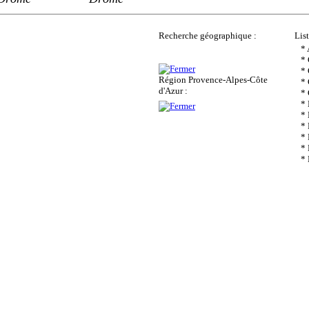
Recherche géographique :
Lis
*
*
* 
Région Provence-Alpes-Côte
* 
d'Azur :
*
* 
* 
* 
* 
* 
*