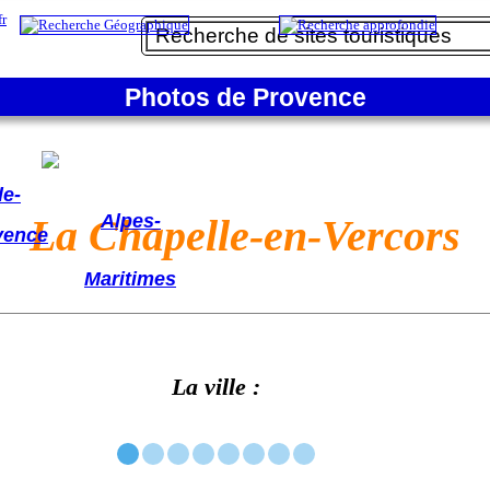
Photos de Provence
lpes
de-
Alpes-
La Chapelle-en-Vercors
vence
Maritimes
La ville :