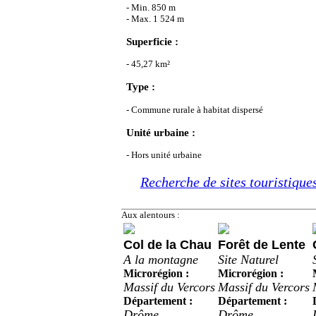
- Min. 850 m
- Max. 1 524 m
Superficie :
- 45,27 km²
Type :
- Commune rurale à habitat dispersé
Unité urbaine :
- Hors unité urbaine
Recherche de sites touristiques
Aux alentours :
Col de la Chau
Forêt de Lente
A la montagne
Site Naturel
Microrégion :
Microrégion :
Massif du Vercors
Massif du Vercors
Département :
Département :
Drôme
Drôme