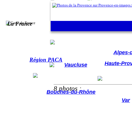
La Chapelle-en-Vercors - La ville
La France
Hautes-A
Alpes-
Région PACA
Haute-Pro
Vaucluse
8 photos :
Bouches-du-Rhône
Var