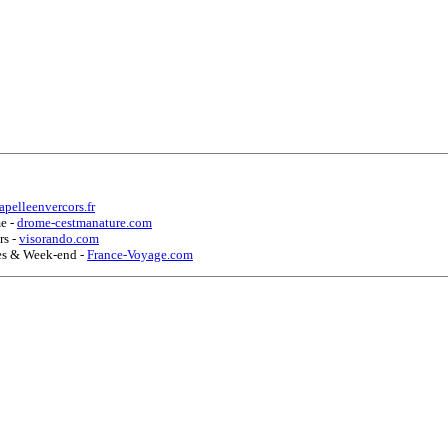
apelleenvercors.fr
me
-
drome-cestmanature.com
ors
-
visorando.com
ces & Week-end
-
France-Voyage.com