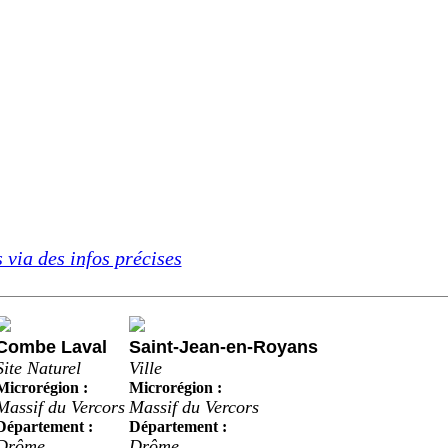
 via des infos précises
Combe Laval
Saint-Jean-en-Royans
Site Naturel
Ville
Microrégion :
Microrégion :
Massif du Vercors
Massif du Vercors
Département :
Département :
Drôme
Drôme