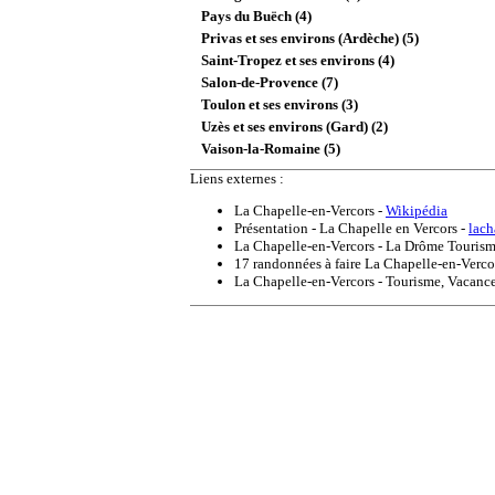
Pays du Buëch (4)
Privas et ses environs (Ardèche) (5)
Saint-Tropez et ses environs (4)
Salon-de-Provence (7)
Toulon et ses environs (3)
Uzès et ses environs (Gard) (2)
Vaison-la-Romaine (5)
Liens externes :
La Chapelle-en-Vercors
-
Wikipédia
Présentation - La Chapelle en Vercors
-
lach
La Chapelle-en-Vercors - La Drôme Touris
17 randonnées à faire La Chapelle-en-Verc
La Chapelle-en-Vercors - Tourisme, Vacan