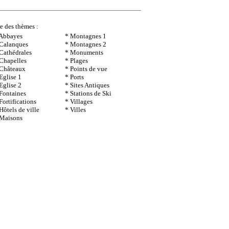
te des thèmes :
 Abbayes
* Montagnes 1
 Calanques
* Montagnes 2
Cathédrales
* Monuments
Chapelles
* Plages
 Châteaux
* Points de vue
Eglise 1
* Ports
Eglise 2
* Sites Antiques
Fontaines
* Stations de Ski
Fortifications
* Villages
Hôtels de ville
* Villes
 Maisons