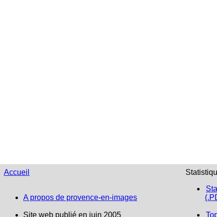
Accueil
Statistiq
Sta
A propos de provence-en-images
(.P
Site web publié en juin 2005
To