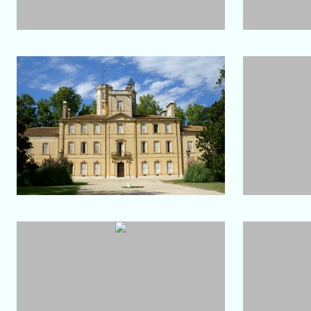
Salon-de-Provence
Château d'Avignon
Saintes
Le château
Notre-Da
Etang de Vaccarès
P
Point de vue sur l'étang
Flamant