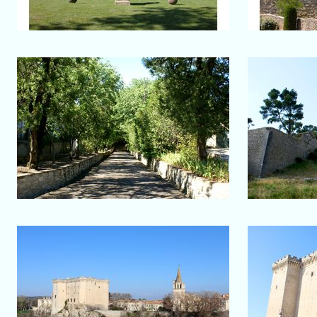
Salon-de-Provence
Abbaye Saint-Michel de
Frigolet
Au pi
Allée principale
Tarascon
La ville de Tarascon au bord du
Rhône