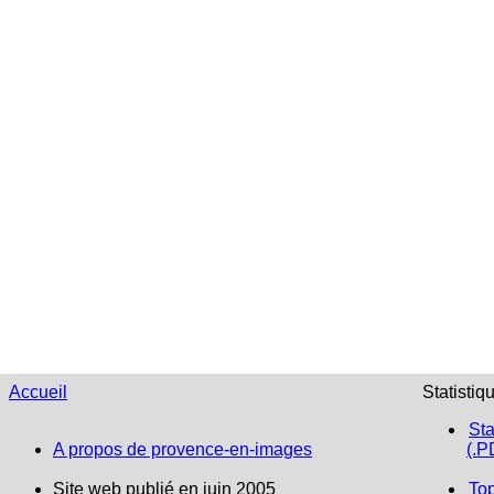
Accueil
Statistiq
Sta
A propos de provence-en-images
(.P
Site web publié en juin 2005
To