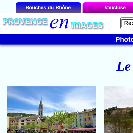
Bouches-du-Rhône
Vaucluse
Liste des Microrégions :
Liste des Microrégions 
Aix-en-Provence
Avignon
Aubagne
Carpentras
Phot
Cap Canaille
Gordes
La Camargue
Le Luberon
Le
La Côte Bleue
Mont Ventoux
La Montagnette
Orange
La Sainte-Victoire
Vaison-la-Romai
Les Alpilles
Marseille
Martigues