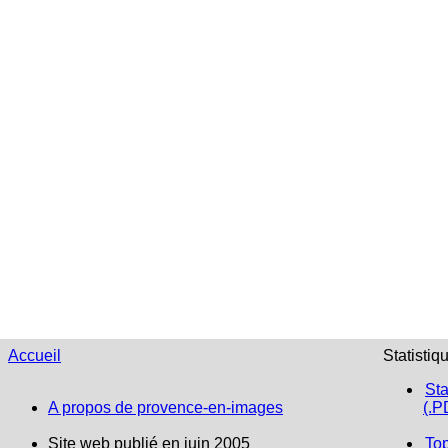
Accueil
Statistiq
Sta
A propos de provence-en-images
(.P
Site web publié en juin 2005
To