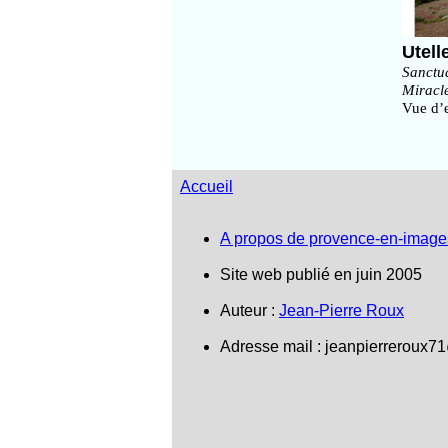
Utell
Sanctu
Miracl
Vue d’e
Accueil
A propos de provence-en-image
Site web publié en juin 2005
Auteur :
Jean-Pierre Roux
Adresse mail : jeanpierreroux7