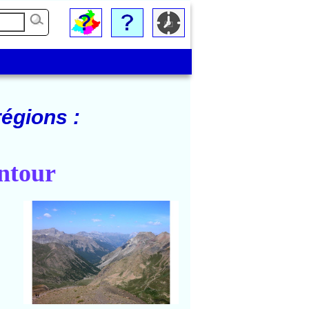
égions :
ntour