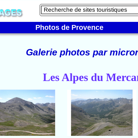
Photos de Provence
Galerie photos par micror
Les Alpes du Merca