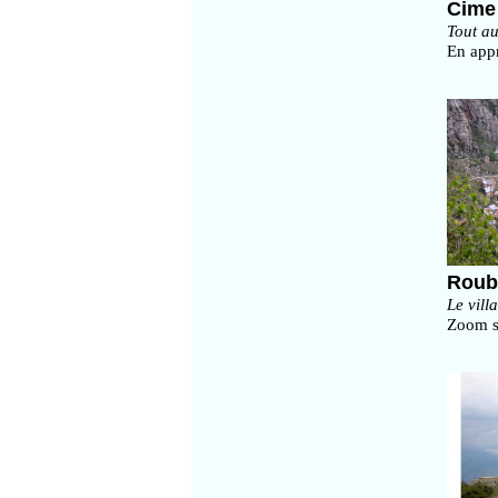
Cime 
Tout a
En app
Roub
Le vill
Zoom su