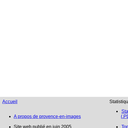
Accueil
Statistiq
Sta
A propos de provence-en-images
(.P
Site web publié en juin 2005
To