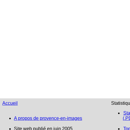
Accueil
Statistiq
Sta
A propos de provence-en-images
(.P
Site web publié en juin 2005
To