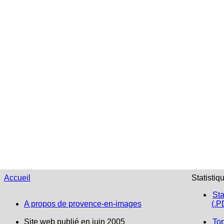
Accueil
Statistiq
Sta
A propos de provence-en-images
(.P
Site web publié en juin 2005
To