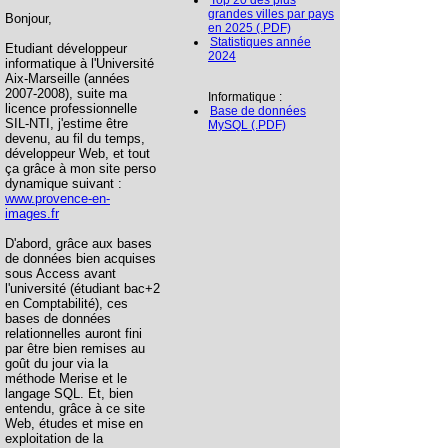
Top 20 des plus
grandes villes par pays
Bonjour,
en 2025 (.PDF)
Statistiques année
Etudiant développeur
2024
informatique à l'Université
Aix-Marseille (années
2007-2008), suite ma
Informatique :
licence professionnelle
Base de données
SIL-NTI, j'estime être
MySQL (.PDF)
devenu, au fil du temps,
développeur Web, et tout
ça grâce à mon site perso
dynamique suivant :
www.provence-en-
images.fr
D'abord, grâce aux bases
de données bien acquises
sous Access avant
l'université (étudiant bac+2
en Comptabilité), ces
bases de données
relationnelles auront fini
par être bien remises au
goût du jour via la
méthode Merise et le
langage SQL. Et, bien
entendu, grâce à ce site
Web, études et mise en
exploitation de la