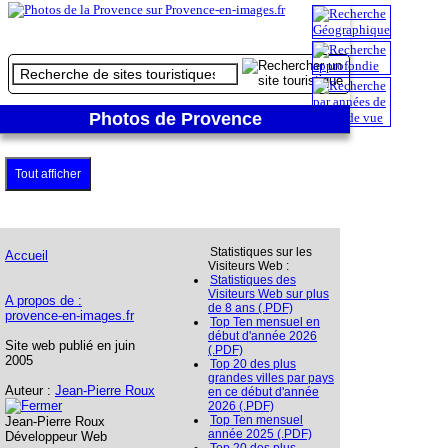
Photos de Provence
Tout afficher
Statistiques sur les
Accueil
Visiteurs Web :
Statistiques des
Visiteurs Web sur plus
A propos de :
de 8 ans (.PDF)
provence-en-images.fr
Top Ten mensuel en
début d'année 2026
Site web publié en juin
(.PDF)
2005
Top 20 des plus
grandes villes par pays
Auteur :
Jean-Pierre Roux
en ce début d'année
2026 (.PDF)
Top Ten mensuel
Jean-Pierre Roux
année 2025 (.PDF)
Développeur Web