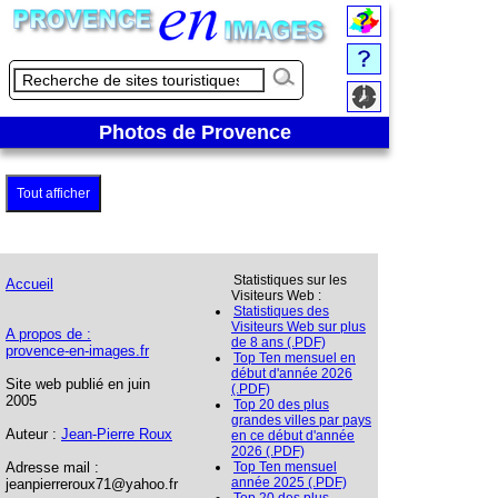
Photos de Provence
Tout afficher
Statistiques sur les
Accueil
Visiteurs Web :
Statistiques des
Visiteurs Web sur plus
A propos de :
de 8 ans (.PDF)
provence-en-images.fr
Top Ten mensuel en
début d'année 2026
Site web publié en juin
(.PDF)
2005
Top 20 des plus
grandes villes par pays
Auteur :
Jean-Pierre Roux
en ce début d'année
2026 (.PDF)
Adresse mail :
Top Ten mensuel
année 2025 (.PDF)
jeanpierreroux71@yahoo.fr