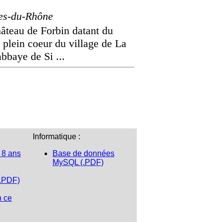
es-du-Rhône
teau de Forbin datant du
n plein coeur du village de La
bbaye de Si ...
Informatique :
 8 ans
Base de données
MySQL (.PDF)
(.PDF)
n ce