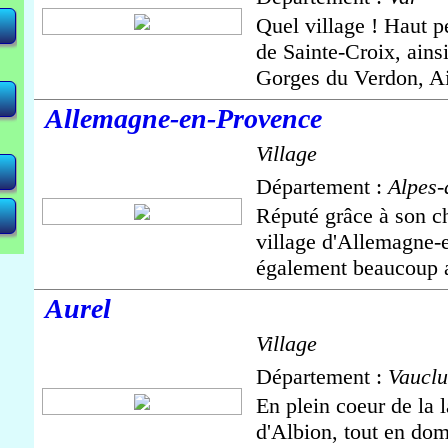
Quel village ! Haut p
de Sainte-Croix, ains
<
<
<
 <
 <
Gorges du Verdon, Aig
Allemagne-en-Provence
Village
Département :
Alpes-
Réputé grâce à son ch
village d'Allemagne-
également beaucoup ad
Aurel
Village
Département :
Vauclu
En plein coeur de la l
d'Albion, tout en domi