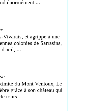
end énormément ...
he
s-Vivarais, et agrippé à une
iennes colonies de Sarrasins,
d'oeil, ...
se
roximité du Mont Ventoux, Le
èbre grâce à son château qui
e tours ...