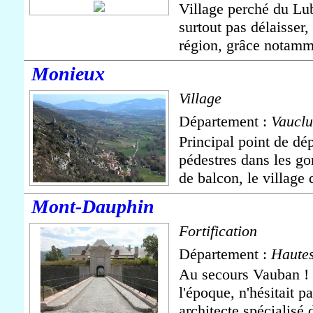
Village perché du Lu
surtout pas délaisser
région, grâce notamme
Monieux
Village
Département :
Vauclu
Principal point de dé
pédestres dans les g
de balcon, le village 
Mont-Dauphin
Fortification
Département :
Hautes
Au secours Vauban ! 
l'époque, n'hésitait pa
architecte spécialisé 