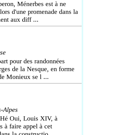
beron, Ménerbes est à ne
, lors d'une promenade dans la
nt aux diff ...
se
part pour des randonnées
orges de la Nesque, en forme
de Monieux se l ...
-Alpes
Hé Oui, Louis XIV, à
s à faire appel à cet
dans la constructio ...