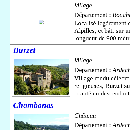
Village
Département :
Bouch
Localisé légèrement e
Alpilles, et bâti sur 
longueur de 900 mètre
Burzet
Village
Département :
Ardèc
Village rendu célèbre
religieuses, Burzet s
beauté en descendant l
Chambonas
Château
Département :
Ardèc