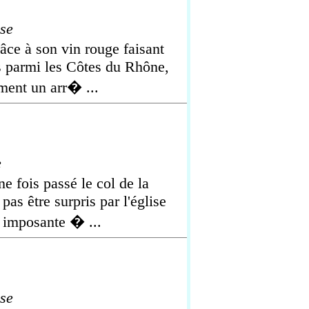
se
âce à son vin rouge faisant
s parmi les Côtes du Rhône,
ment un arr� ...
e
e fois passé le col de la
as être surpris par l'église
, imposante � ...
se