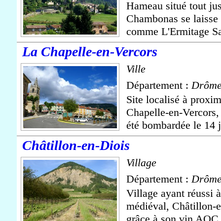
Hameau situé tout ju
Chambonas se laisse 
comme L'Ermitage Sain
La Chapelle-en-Vercors
Ville
Département :
Drôm
Site localisé à proxim
Chapelle-en-Vercors, 
été bombardée le 14 ju
Châtillon-en-Diois
Village
Département :
Drôm
Village ayant réussi 
médiéval, Châtillon-e
grâce à son vin AOC, 