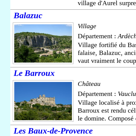
village d'Aurel surpr
Balazuc
Village
Département :
Ardèc
Village fortifié du Ba
falaise, Balazuc, anc
vaut vraiment le coup 
Le Barroux
Château
Département :
Vauclu
Village localisé à p
Barroux est rendu cél
le domine. Composé d
Les Baux-de-Provence