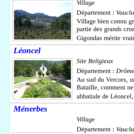
Village
Département :
Vauclu
Village bien connu gr
partie des grands cru
Gigondas mérite vrai
Léoncel
Site Religieux
Département :
Drôm
Au sud du Vercors, un
Bataille, comment ne p
abbatiale de Léoncel
Ménerbes
Village
Département :
Vauclu