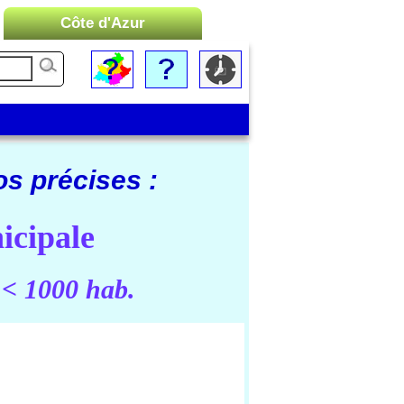
Côte d'Azur
Liste des Microrégions :
Cannes
Menton
Monaco
os précises :
Nice
Saint-Tropez
icipale
Toulon
 < 1000 hab.