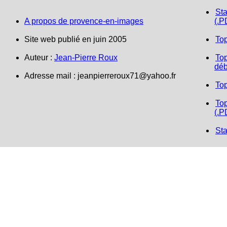
Sta
A propos de provence-en-images
(.P
Site web publié en juin 2005
To
Auteur :
Jean-Pierre Roux
Top
déb
Adresse mail : jeanpierreroux71@yahoo.fr
To
Top
(.P
Sta