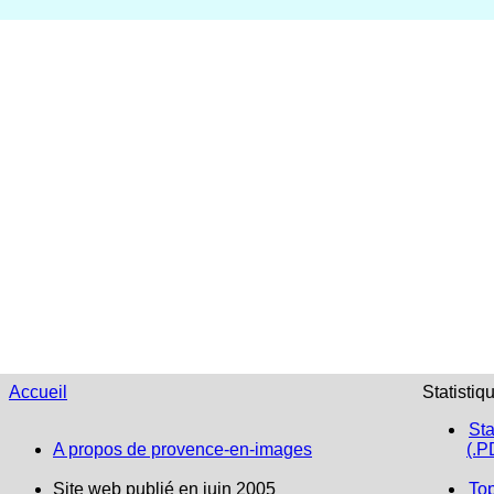
Accueil
Statistiq
Sta
A propos de provence-en-images
(.P
Site web publié en juin 2005
To