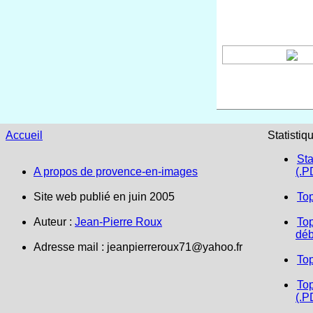
Accueil
Statistiq
Sta
A propos de provence-en-images
(.P
Site web publié en juin 2005
To
Auteur :
Jean-Pierre Roux
Top
déb
Adresse mail : jeanpierreroux71@yahoo.fr
To
Top
(.P