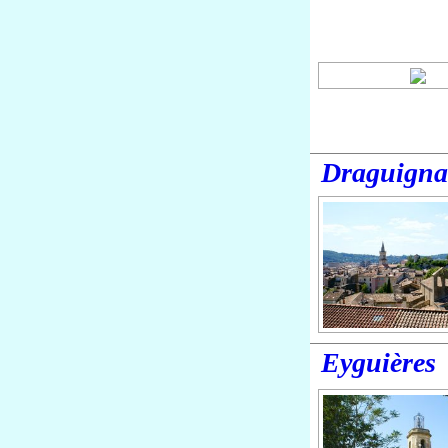
Draguign
Eyguières