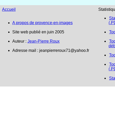
Accueil
Statistiq
Sta
A propos de provence-en-images
(.P
Site web publié en juin 2005
To
Auteur :
Jean-Pierre Roux
Top
déb
Adresse mail : jeanpierreroux71@yahoo.fr
To
Top
(.P
Sta