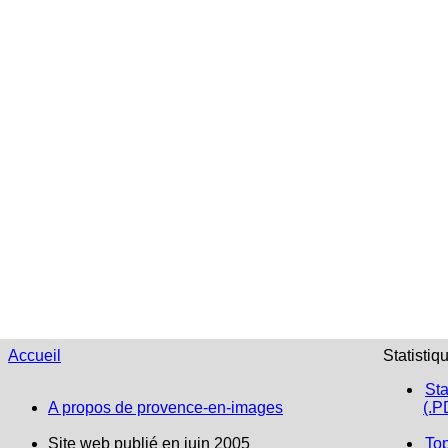
Accueil
Statistiq
Sta
A propos de provence-en-images
(.P
Site web publié en juin 2005
To