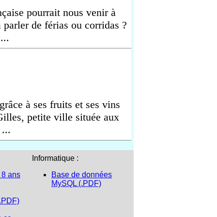
nçaise pourrait nous venir à
 à parler de férias ou corridas ?
...
grâce à ses fruits et ses vins
illes, petite ville située aux
...
Informatique :
 8 ans
Base de données
MySQL (.PDF)
(.PDF)