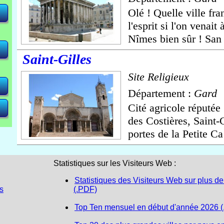
Olé ! Quelle ville fra
l'esprit si l'on venait
<
<
<
 <
 <
Nîmes bien sûr ! San 
Saint-Gilles
Site Religieux
Département :
Gard
Cité agricole réputée 
des Costières, Saint-G
portes de la Petite Ca 
Statistiques sur les Visiteurs Web :
Statistiques des Visiteurs Web sur plus de
s
(.PDF)
Top Ten mensuel en début d'année 2026 