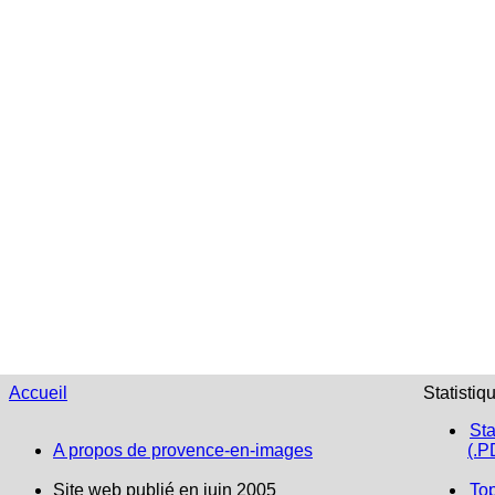
Accueil
Statistiq
Sta
A propos de provence-en-images
(.P
Site web publié en juin 2005
To