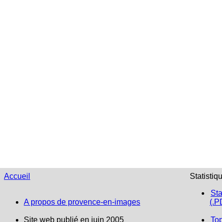
Accueil
Statistiq
Sta
A propos de provence-en-images
(.P
Site web publié en juin 2005
To