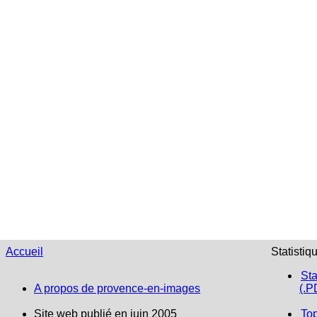
Accueil
Statistiq
Sta
A propos de provence-en-images
(.P
Site web publié en juin 2005
To