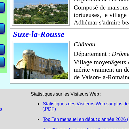
Composé de maisons p
tortueuses, le villag
<
<
<
 <
 <
Adhémar s'admire bea
Suze-la-Rousse
Château
Département :
Drôm
Village moyenâgeux d
mérite vraiment un dé
de Vaison-la-Romaine
Statistiques sur les Visiteurs Web :
Statistiques des Visiteurs Web sur plus de
s
(.PDF)
Top Ten mensuel en début d'année 2026 