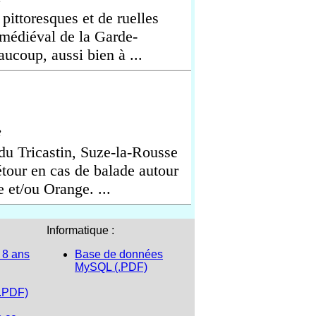
ittoresques et de ruelles
e médiéval de la Garde-
ucoup, aussi bien à ...
e
u Tricastin, Suze-la-Rousse
tour en cas de balade autour
 et/ou Orange. ...
Informatique :
 8 ans
Base de données
MySQL (.PDF)
(.PDF)