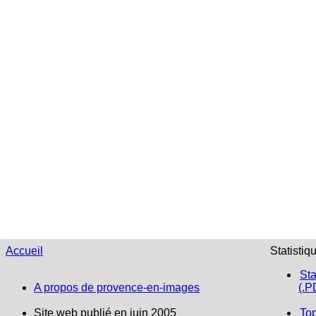
Accueil
Statistiq
Sta
A propos de provence-en-images
(.P
Site web publié en juin 2005
To