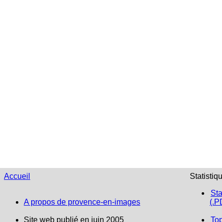
Accueil
Statistiq
Sta
A propos de provence-en-images
(.P
Site web publié en juin 2005
To