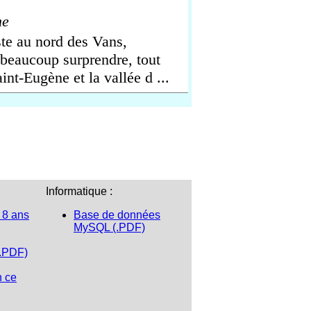
he
ste au nord des Vans,
beaucoup surprendre, tout
t-Eugène et la vallée d ...
Informatique :
 8 ans
Base de données
MySQL (.PDF)
(.PDF)
n ce