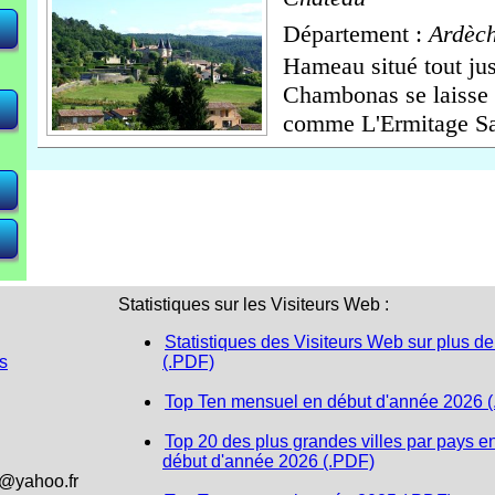
Département :
Ardèc
Hameau situé tout ju
<
<
<
 <
 <
Chambonas se laisse 
comme L'Ermitage Sain
Statistiques sur les Visiteurs Web :
Statistiques des Visiteurs Web sur plus de
s
(.PDF)
Top Ten mensuel en début d'année 2026 
Top 20 des plus grandes villes par pays e
début d'année 2026 (.PDF)
1@yahoo.fr