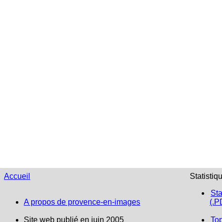
Accueil
Statistiq
Sta
A propos de provence-en-images
(.P
Site web publié en juin 2005
To