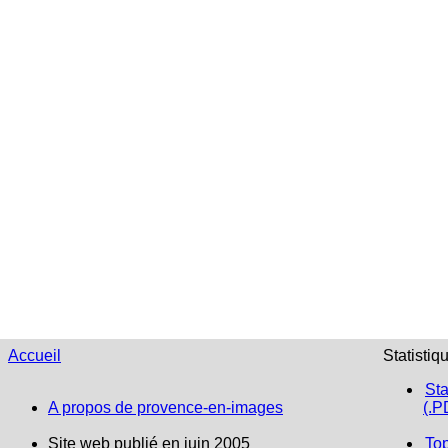
Accueil
Statistiq
Sta
A propos de provence-en-images
(.P
Site web publié en juin 2005
To