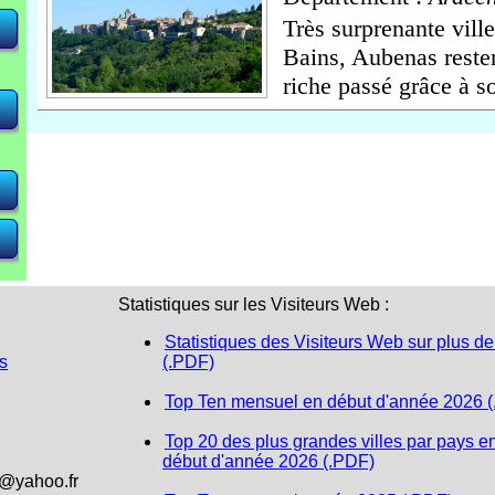
Très surprenante vill
Bains, Aubenas rester
<
<
<
 <
 <
riche passé grâce à so
Statistiques sur les Visiteurs Web :
Statistiques des Visiteurs Web sur plus de
s
(.PDF)
Top Ten mensuel en début d'année 2026 
Top 20 des plus grandes villes par pays e
début d'année 2026 (.PDF)
1@yahoo.fr