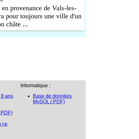
e en provenance de Vals-les-
a pour toujours une ville d'un
n châte ...
Informatique :
 8 ans
Base de données
MySQL (.PDF)
(.PDF)
n ce