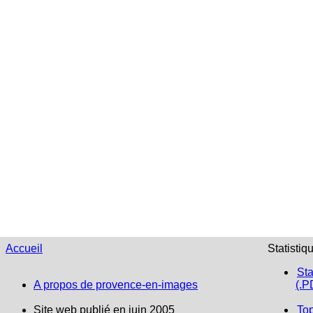
Accueil
Statistiq
Sta
A propos de provence-en-images
(.P
Site web publié en juin 2005
To