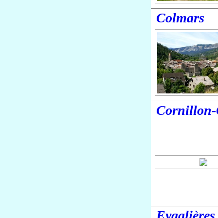
Colmars
Cornillon
Eygalières