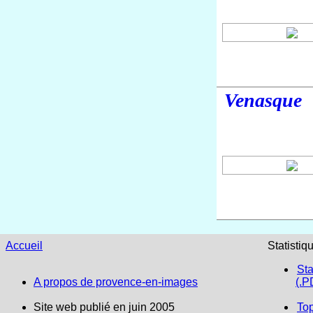
Venasque
Accueil
Statistiq
Sta
A propos de provence-en-images
(.P
Site web publié en juin 2005
To