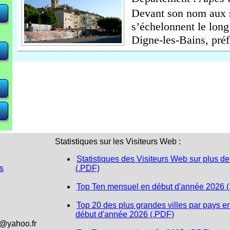
Devant son nom aux 
s’échelonnent le long 
<
<
<
 <
 <
Digne-les-Bains, préf
Statistiques sur les Visiteurs Web :
Statistiques des Visiteurs Web sur plus de
s
(.PDF)
Top Ten mensuel en début d'année 2026 
Top 20 des plus grandes villes par pays e
début d'année 2026 (.PDF)
1@yahoo.fr