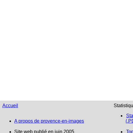
Accueil
Statistiq
Sta
A propos de provence-en-images
(.P
Site web publié en juin 2005
To