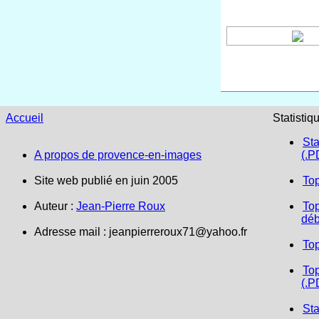
Accueil
Statistiq
Sta
A propos de provence-en-images
(.P
Site web publié en juin 2005
To
Auteur :
Jean-Pierre Roux
Top
déb
Adresse mail : jeanpierreroux71@yahoo.fr
To
Top
(.P
Sta