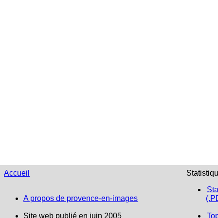
Accueil
Statistiq
Sta
A propos de provence-en-images
(.P
Site web publié en juin 2005
To