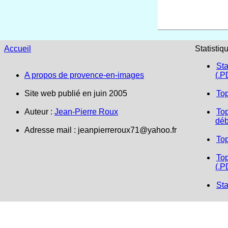
Accueil
Statistiq
Sta
A propos de provence-en-images
(.P
Site web publié en juin 2005
To
Auteur :
Jean-Pierre Roux
Top
déb
Adresse mail : jeanpierreroux71@yahoo.fr
To
Top
(.P
Sta