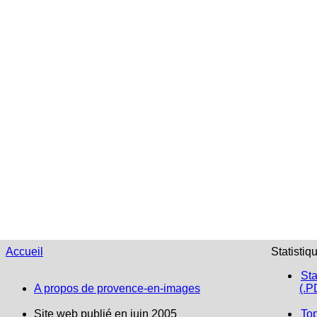
Accueil
Statistiq
Sta
A propos de provence-en-images
(.P
Site web publié en juin 2005
To