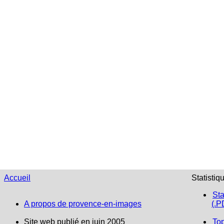
Accueil
Statistiq
Sta
A propos de provence-en-images
(.P
Site web publié en juin 2005
To