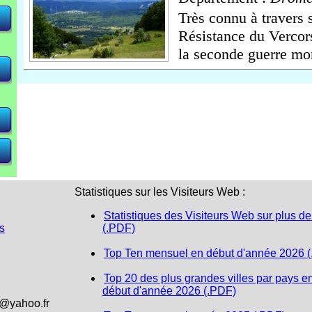
Très connu à travers 
Résistance du Vercor
<
<
<
 <
 <
la seconde guerre mon
Statistiques sur les Visiteurs Web :
Statistiques des Visiteurs Web sur plus de
s
(.PDF)
Top Ten mensuel en début d'année 2026 
Top 20 des plus grandes villes par pays e
début d'année 2026 (.PDF)
1@yahoo.fr