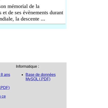
son mémorial de la
s et de ses évènements durant
diale, la descente ...
Informatique :
 8 ans
Base de données
MySQL (.PDF)
(.PDF)
n ce