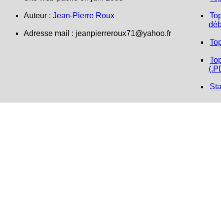
Auteur :
Jean-Pierre Roux
Top
déb
Adresse mail : jeanpierreroux71@yahoo.fr
To
Top
(.P
Sta