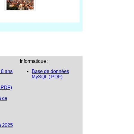
Informatique :
 8 ans
Base de données
MySQL (.PDF)
(.PDF)
n ce
n 2025