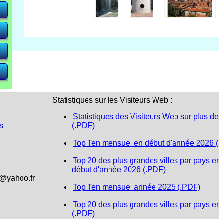
e)
e)
e)
Statistiques sur les Visiteurs Web :
Statistiques des Visiteurs Web sur plus de
s
(.PDF)
Top Ten mensuel en début d'année 2026 
Top 20 des plus grandes villes par pays e
début d'année 2026 (.PDF)
1@yahoo.fr
Top Ten mensuel année 2025 (.PDF)
Top 20 des plus grandes villes par pays e
(.PDF)