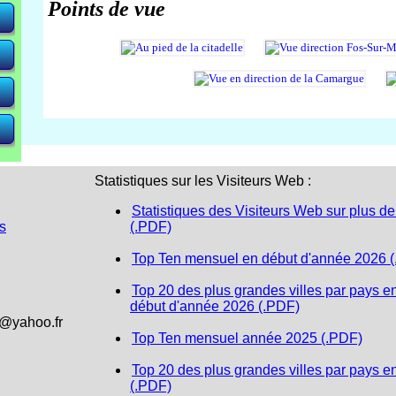
Points de vue
e)
e)
e)
Statistiques sur les Visiteurs Web :
Statistiques des Visiteurs Web sur plus de
s
(.PDF)
Top Ten mensuel en début d'année 2026 
Top 20 des plus grandes villes par pays e
début d'année 2026 (.PDF)
1@yahoo.fr
Top Ten mensuel année 2025 (.PDF)
Top 20 des plus grandes villes par pays e
(.PDF)