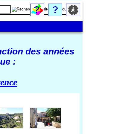
nction des années
ue :
vence