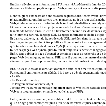
Etudiant développeur informatique à l'Université Aix-Marseille (années 200
devenu, au fil du temps, développeur Web, et tout ça grâce à mon site per
D'abord, grâce aux bases de données bien acquises sous Access avant l'univ
relationnelles auront fini par être bien remises au goût du jour via la métho
Web, études et mise en exploitation de la technologie dédiée au web dy
Et pour commencer, ce fut un projet à un stade local sous Wampserver, puis,
la méthode Merise. Ensuite, elle fut transformée en une base de données 
faite tourner à partir du langage SQL. Langage informatique dédié à exploit
Et dans ce cadre-là, tant de lignes de code SQL insérées, dans la majeure p
Ensuite, un tel projet vint à être publié en ligne, et suite à un changement
qu'à transférer une base de données MySQL, ainsi que toute une série de p
toutes ces pages Web dynamiques tournent toujours et encore en langages
Enfin, sans oublier la page d'accueil et certaines pages de recherche et de
pages Web dynamiques, au format .PHP, sont là pour nous permettre d'avoir a
site touristique. Photos pouvant être, par la suite, visionnées à partir de di
Ensuite, c'est le cas de le dire, tant d'années à étudier et à mettre en expl
Puis parmi 3 environnements dédiés, à la base, au développement informat
- Le Web,
- les Bases de données,
- la Programmation orientée objet,
J'estime avoir assurer un mariage important entre le Web et les bases de d
Web et la programmation orientée objet (le langage PHP).
Enfin, au niveau du contenu, sans oublier tout le texte écrit, tant de photos,
qu'un bridge pour commencer, puis suivi de deux reflex, et prises durant 