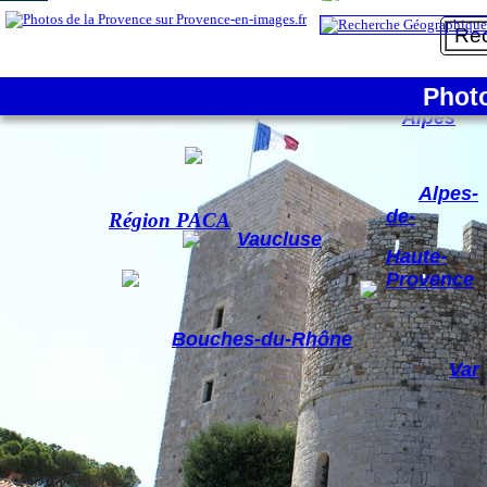
1/9
La France
Phot
Hautes-
Alpes
Alpes-
de-
Région PACA
Vaucluse
Haute-
Provence
Bouches-du-Rhône
Var