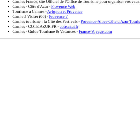
Cannes France, site Officiel de l'Office de Tourisme pour organiser vos vac
Cannes - Côte d'Azur
-
Provence Web
Tourisme à Cannes
-
Avignon et Provence
Canne à Visiter (06)
-
Provence 7
Cannes tourisme : la Cité des Festivals
-
Provence-Alpes-Côte d'Azur Touri
Cannes - COTE.AZUR.FR
-
cote.azur.fr
Cannes - Guide Tourisme & Vacances
-
France-Voyage.com