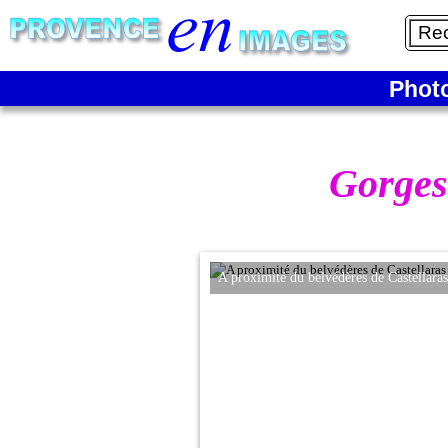
Phot
Gorges
A proximité du belvédères de Castellaras