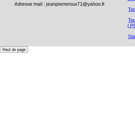
Adresse mail : jeanpierreroux71@yahoo.fr
To
Top
(.P
Sta
Haut de page