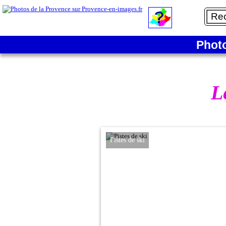
Phot
L
Pistes de ski