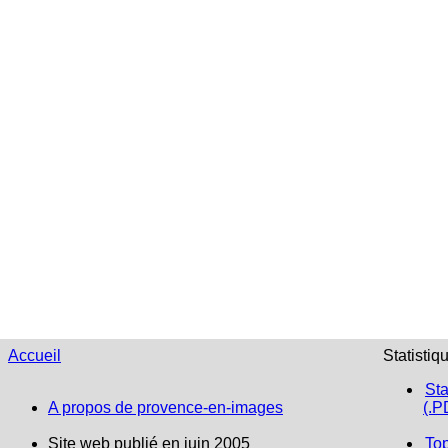
Accueil
Statistiq
Sta
A propos de provence-en-images
(.P
Site web publié en juin 2005
To