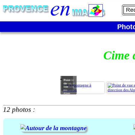
Phot
Cime d
La
Point de
Point
montagne
vue en
de
à
direction
vue
l'horizon
des
Alpes
12 photos :