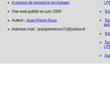
A propos de provence-en-images
(.P
Site web publié en juin 2005
To
Auteur :
Jean-Pierre Roux
Top
déb
Adresse mail : jeanpierreroux71@yahoo.fr
To
Top
(.P
Sta