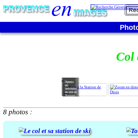
Phot
Col 
Face à
Zoom
Aperçu
la
en
du
Station
direction
belvédère
de ski
du Diois
du col de
Rousset
8 photos :