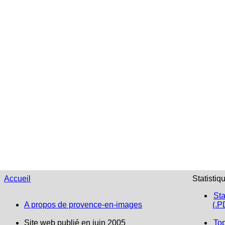
Accueil
Statistiq
Sta
A propos de provence-en-images
(.P
Site web publié en juin 2005
To