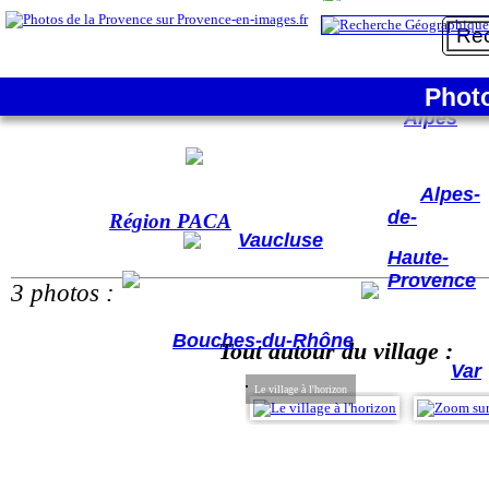
La France
Phot
Hautes-
Alpes
Alpes-
de-
Région PACA
Vaucluse
Haute-
Provence
3 photos :
Bouches-du-Rhône
Tout autour du village :
Var
Le village à l'horizon