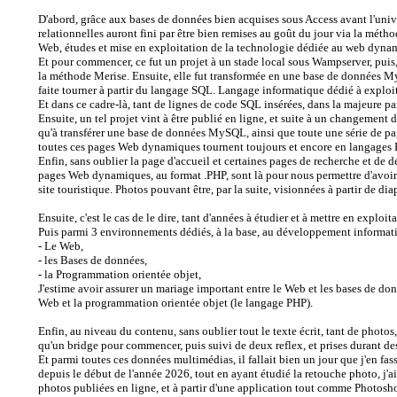
D'abord, grâce aux bases de données bien acquises sous Access avant l'univ
relationnelles auront fini par être bien remises au goût du jour via la métho
Web, études et mise en exploitation de la technologie dédiée au web dy
Et pour commencer, ce fut un projet à un stade local sous Wampserver, puis,
la méthode Merise. Ensuite, elle fut transformée en une base de données 
faite tourner à partir du langage SQL. Langage informatique dédié à exploit
Et dans ce cadre-là, tant de lignes de code SQL insérées, dans la majeure p
Ensuite, un tel projet vint à être publié en ligne, et suite à un changement
qu'à transférer une base de données MySQL, ainsi que toute une série de p
toutes ces pages Web dynamiques tournent toujours et encore en langages
Enfin, sans oublier la page d'accueil et certaines pages de recherche et de
pages Web dynamiques, au format .PHP, sont là pour nous permettre d'avoir a
site touristique. Photos pouvant être, par la suite, visionnées à partir de di
Ensuite, c'est le cas de le dire, tant d'années à étudier et à mettre en expl
Puis parmi 3 environnements dédiés, à la base, au développement informat
- Le Web,
- les Bases de données,
- la Programmation orientée objet,
J'estime avoir assurer un mariage important entre le Web et les bases de d
Web et la programmation orientée objet (le langage PHP).
Enfin, au niveau du contenu, sans oublier tout le texte écrit, tant de photos,
qu'un bridge pour commencer, puis suivi de deux reflex, et prises durant 
Et parmi toutes ces données multimédias, il fallait bien un jour que j'en fa
depuis le début de l'année 2026, tout en ayant étudié la retouche photo, j'a
photos publiées en ligne, et à partir d'une application tout comme Photosh