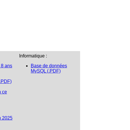
Informatique :
 8 ans
Base de données
MySQL (.PDF)
(.PDF)
n ce
n 2025