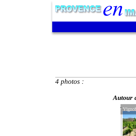
4 photos :
Autour d
Vignob